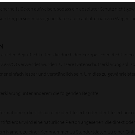
herheitslücken aufweisen, sodass ein absoluter Schutz nicht gew
son frei, personenbezogene Daten auch auf alternativen Wegen, bei
N
uf den Begrifflichkeiten, die durch den Europäischen Richtlinie
GVO) verwendet wurden. Unsere Datenschutzerklärung soll sowoh
er einfach lesbar und verständlich sein. Um dies zu gewährleisten
erklärung unter anderem die folgenden Begriffe:
rmationen, die sich auf eine identifizierte oder identifizierbare 
ntifizierbar wird eine natürliche Person angesehen, die direkt ode
em Namen, zu einer Kennnummer, zu Standortdaten, zu einer Onl