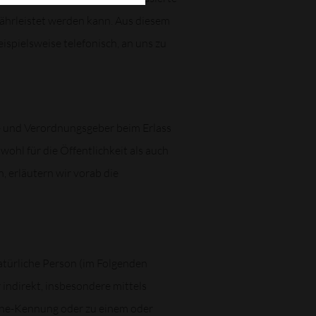
ährleistet werden kann. Aus diesem
spielsweise telefonisch, an uns zu
n- und Verordnungsgeber beim Erlass
l für die Öffentlichkeit als auch
, erläutern wir vorab die
natürliche Person (im Folgenden
r indirekt, insbesondere mittels
ine-Kennung oder zu einem oder