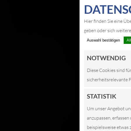
DATEN­S
Hier finden Sie eine Üb
geben oder sich weiter
Auswahl bestätigen
Al
NOTWENDIG
Diese Cookies sind fü
sicherheitsrelevante 
STATISTIK
Um unser Angebot und 
anzupassen, erfassen 
beispielsweise etwas 