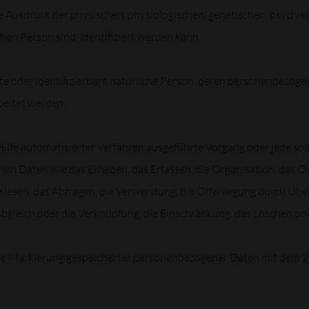
usdruck der physischen, physiologischen, genetischen, psychische
chen Person sind, identifiziert werden kann.
erte oder identifizierbare natürliche Person, deren personenbezog
beitet werden.
 Hilfe automatisierter Verfahren ausgeführte Vorgang oder jede so
Daten wie das Erheben, das Erfassen, die Organisation, das Ord
lesen, das Abfragen, die Verwendung, die Offenlegung durch Über
Abgleich oder die Verknüpfung, die Einschränkung, das Löschen ode
ie Markierung gespeicherter personenbezogener Daten mit dem Zie