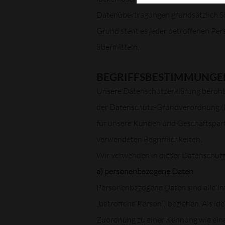
Datenübertragungen grundsätzlich Sic
Grund steht es jeder betroffenen Per
übermitteln.
BEGRIFFSBESTIMMUNGE
Unsere Datenschutzerklärung beruht a
der Datenschutz-Grundverordnung (DS
für unsere Kunden und Geschäftspartn
verwendeten Begrifflichkeiten.
Wir verwenden in dieser Datenschutz
a) personenbezogene Daten
Personenbezogene Daten sind alle Info
„betroffene Person“) beziehen. Als ide
Zuordnung zu einer Kennung wie ein