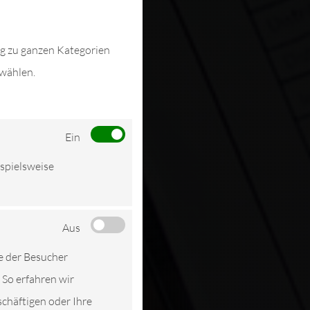
ng zu ganzen Kategorien
swählen.
Ein
ispielsweise
Aus
e der Besucher
 So erfahren wir
schäftigen oder Ihre