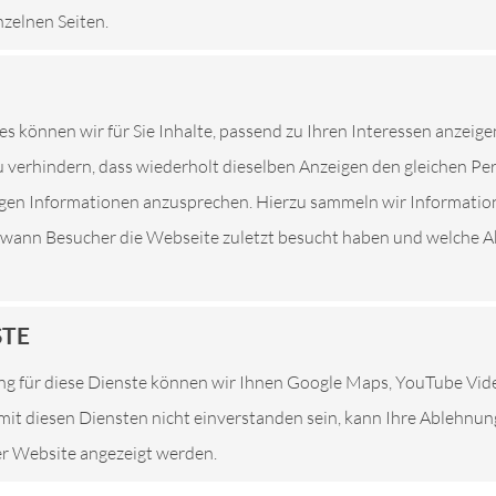
nzelnen Seiten.
Eine Nutzung unserer Internetseiten ist grundsätzlich ohne jed
es können wir für Sie Inhalte, passend zu Ihren Interessen anzeige
son besondere Services unseres Unternehmens über unsere Intern
 verhindern, dass wiederholt dieselben Anzeigen den gleichen P
sonenbezogener Daten erforderlich werden. Ist die Verarbeitung 
tigen Informationen anzusprechen. Hierzu sammeln wir Informatio
ung keine gesetzliche Grundlage, holen wir generell eine Einwillig
. wann Besucher die Webseite zuletzt besucht haben und welche Ak
 Daten, Kontaktdaten von Ihnen, Ihren Mitarbeitern, Kundendat
rson, erfolgt stets im Einklang mit der Datenschutz-Grundveror
r uns geltenden landesspezifischen Datenschutzbestimmungen. Mi
STE
lichkeit über Art, Umfang und Zweck der von uns erhobenen, ge
g für diese Dienste können wir Ihnen Google Maps, YouTube Vi
. Ferner werden betroffene Personen mittels dieser Datenschutz
e mit diesen Diensten nicht einverstanden sein, kann Ihre Ablehnu
ser Website angezeigt werden.
Verantwortlicher zahlreiche technische und organisatorische Maß
nternetseite verarbeiteten personenbezogenen Daten sicherzustel