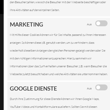
den Besucherzahlen, wie sich die Besucher mit der Webseite beschäftigen oder
Ihre Aktivitäten auf den einzelnen Seiten.
MARKETING
Aus
Mit Hilfe dieser Cookies können wir für Sie Inhalte, passend zu Ihren Interessen
INSPEKTION
anzeigen. So können diese z.B. genutzt werden, um zu verhindern, dass
wiederholt dieselben Anzeigen den gleichen Personen gezeigt werden oder Sie
mit den richtigen Informationen anzusprechen. Hierzu sammeln wir
Informationen über das Surfverhalten unserer Besucher, z.B. wann Besucher die
Webseite zuletzt besucht haben und welche Aktivitäten sie unternommen haben.
GOOGLE DIENSTE
Aus
Durch Ihre Zustimmung für diese Dienste können wir Ihnen Google Maps,
YouTube Videos und Kontaktformulare ausliefern. Sollten Sie mit diesen