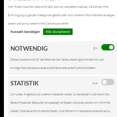
Hier finden Sie eine Übersicht über alle verwendeten Cookies. Sie können Ihre
Einwilligung zu ganzen Kategorien geben oder sich weitere Informationen anzeigen
lassen und so nur bestimmte Cookie auswählen.
Auswahl bestätigen
Alle akzeptieren
NOTWENDIG
Ein
Diese Cookies sind für den Betrieb der Seite unbedingt erforderlich und
ermöglichen beispielsweise sicherheitsrelevante Funktionalitäten.
STATISTIK
Aus
Um unser Angebot und unsere Webseite weiter zu verbessern und sie an die
Bedürfnisse der Besucher anzupassen, erfassen und analysieren wir mit Hilfe
dieser Cookies anonymisierte Daten. So erfahren wir beispielsweise etwas zu