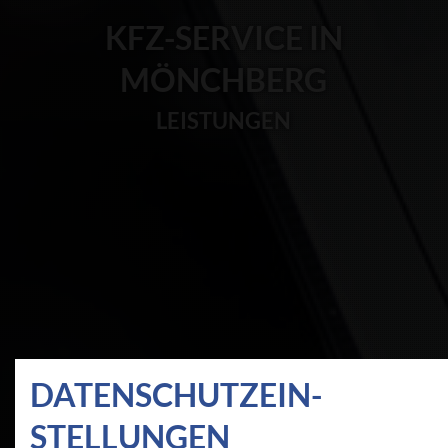
KFZ-SERVICE IN
MÖNCHBERG
LEISTUNGEN
DATEN­SCHUTZ­EIN­
STELLUNGEN