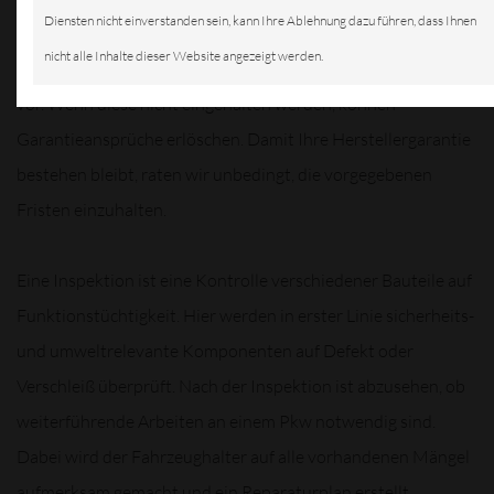
Diensten nicht einverstanden sein, kann Ihre Ablehnung dazu führen, dass Ihnen
nicht alle Inhalte dieser Website angezeigt werden.
Autohersteller schreiben bestimmte Inspektionsintervalle
vor. Wenn diese nicht eingehalten werden, können
Garantieansprüche erlöschen. Damit Ihre Herstellergarantie
bestehen bleibt, raten wir unbedingt, die vorgegebenen
Fristen einzuhalten.
Eine Inspektion ist eine Kontrolle verschiedener Bauteile auf
Funktionstüchtigkeit. Hier werden in erster Linie sicherheits-
und umweltrelevante Komponenten auf Defekt oder
Verschleiß überprüft. Nach der Inspektion ist abzusehen, ob
weiterführende Arbeiten an einem Pkw notwendig sind.
Dabei wird der Fahrzeughalter auf alle vorhandenen Mängel
aufmerksam gemacht und ein Reparaturplan erstellt.