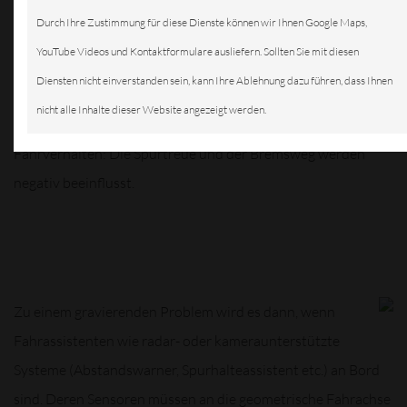
Alltag starken Belastungen ausgesetzt. Fahrwerksparameter
Durch Ihre Zustimmung für diese Dienste können wir Ihnen Google Maps,
wie der korrekte Sturz und die akkurate Spur können durch
YouTube Videos und Kontaktformulare ausliefern. Sollten Sie mit diesen
Schlaglöcher oder andere Straßenschäden beeinflusst
Diensten nicht einverstanden sein, kann Ihre Ablehnung dazu führen, dass Ihnen
werden. Die Folgen sind nicht parallel laufende Reifen und
nicht alle Inhalte dieser Website angezeigt werden.
damit ein schnellerer Reifenverschleiß und ein instabileres
Fahrverhalten: Die Spurtreue und der Bremsweg werden
negativ beeinflusst.
Zu einem gravierenden Problem wird es dann, wenn
Fahrassistenten wie radar- oder kameraunterstützte
Systeme (Abstandswarner, Spurhalteassistent etc.) an Bord
sind. Deren Sensoren müssen an die geometrische Fahrachse