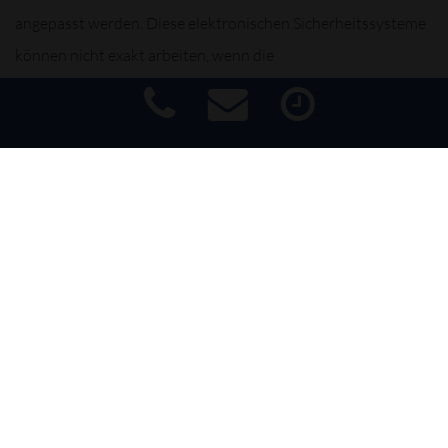
angepasst werden. Diese elektronischen Sicherheitssysteme
können nicht exakt arbeiten, wenn die
Fahrwerkseinstellungen nicht korrekt kalibriert sind.
Impressum
|
Haftungsausschluss
|
Datenschutz
|
Barrierefreiheit
Im Rahmen der Achsvermessung ermitteln wir die
Fahrwerks-Einstellungen und können Schwere und
Auswirkungen einer falschen Einstellung absehen. Lassen Sie
es nicht soweit kommen: Eine 3D-Achsvermessung ist
deutlich günstiger als der Austausch defekter Bauteile wie
Lenkgetriebe oder Radaufhängung.