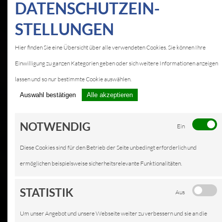
DATEN­SCHUTZ­EIN­
STELLUNGEN
KFZ-SERVICE IN
Hier finden Sie eine Übersicht über alle verwendeten Cookies. Sie können Ihre
MÖNCHBERG
Einwilligung zu ganzen Kategorien geben oder sich weitere Informationen anzeigen
LEISTUNGEN
lassen und so nur bestimmte Cookie auswählen.
Auswahl bestätigen
Alle akzeptieren
NOTWENDIG
Ein
Diese Cookies sind für den Betrieb der Seite unbedingt erforderlich und
ermöglichen beispielsweise sicherheitsrelevante Funktionalitäten.
STATISTIK
Aus
Um unser Angebot und unsere Webseite weiter zu verbessern und sie an die